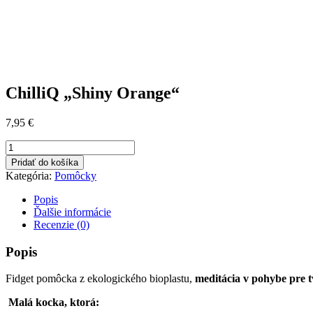
ChilliQ „Shiny Orange“
7,95
€
množstvo
ChilliQ
Pridať do košíka
"Shiny
Kategória:
Pomôcky
Orange"
Popis
Ďalšie informácie
Recenzie (0)
Popis
Fidget pomôcka z ekologického bioplastu,
meditácia v pohybe pre t
Malá kocka, ktorá: