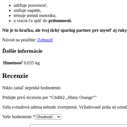
udržuje pozornosť,
znižuje napätie,
trénuje jemnú motoriku,
a vracia ťa späť do
prítomnosti.
Nie je to hračka, ale tvoj tichý sparing partner pre myseľ aj ruky
Návod na použitie:
Zobraziť
Ďalšie informácie
Hmotnosť
0,035 kg
Recenzie
Nikto zatiaľ nepridal hodnotenie.
Pridajte prvú recenziu pre “ChilliQ „Shiny Orange“”
Vaša e-mailová adresa nebude zverejnená.
Vyžadované polia sú ozna
Vaše hodnotenie
*