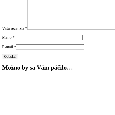
Vaša recenzia
*
Meno
*
E-mail
*
Možno by sa Vám páčilo…