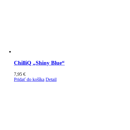
ChilliQ „Shiny Blue“
7,95
€
Pridať do košíka
Detail