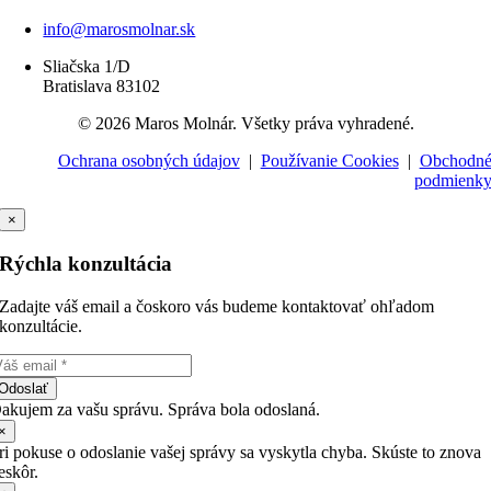
info@marosmolnar.sk
Sliačska 1/D
Bratislava 83102
© 2026 Maros Molnár. Všetky práva vyhradené.
Ochrana osobných údajov
|
Používanie Cookies
|
Obchodn
podmienk
×
Rýchla konzultácia
Zadajte váš email a čoskoro vás budeme kontaktovať ohľadom
konzultácie.
Odoslať
akujem za vašu správu. Správa bola odoslaná.
×
ri pokuse o odoslanie vašej správy sa vyskytla chyba. Skúste to znova
eskôr.