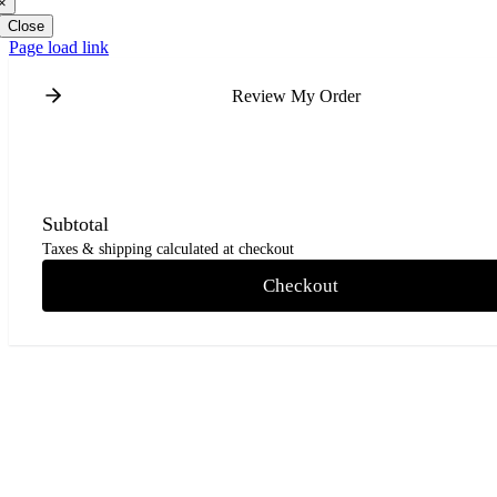
×
Close
Page load link
Review My Order
Subtotal
Taxes & shipping calculated at checkout
Checkout
Go
to
Top