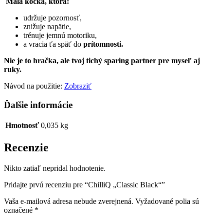
Malá kocka, ktorá:
udržuje pozornosť,
znižuje napätie,
trénuje jemnú motoriku,
a vracia ťa späť do
prítomnosti.
Nie je to hračka, ale tvoj tichý sparing partner pre myseľ aj
ruky.
Návod na použitie:
Zobraziť
Ďalšie informácie
Hmotnosť
0,035 kg
Recenzie
Nikto zatiaľ nepridal hodnotenie.
Pridajte prvú recenziu pre “ChilliQ „Classic Black“”
Vaša e-mailová adresa nebude zverejnená.
Vyžadované polia sú
označené
*