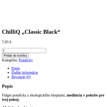
ChilliQ „Classic Black“
7,95
€
množstvo
ChilliQ
Pridať do košíka
"Classic
Kategória:
Pomôcky
Black"
Popis
Ďalšie informácie
Recenzie (0)
Popis
Fidget pomôcka z ekologického bioplastu,
meditácia v pohybe pre
tvoj pokoj.