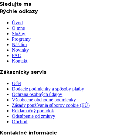
Sledujte ma
Rýchle odkazy
Úvod
O mne
Služby
Programy
Náš tím
Novinky
FAQ
Kontakt
Zákaznícky servis
Účet
Dodacie podmienky a spôsoby platby
Ochrana osobných údajov
Všeobecné obchodné podmienky
Zásady používania súborov cookie (EÚ)
Reklamačný poriadok
Odstúpenie od zmluvy
Obchod
Kontaktné informácie