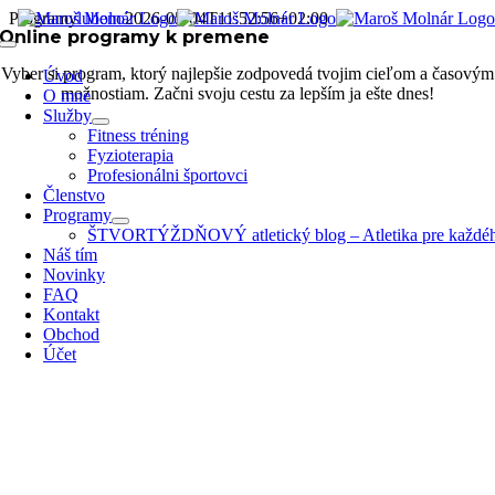
Skip
Programy
lubeno
2026-05-04T11:52:56+02:00
Online programy k premene
to
Toggle
content
Navigation
Vyber si program, ktorý najlepšie zodpovedá tvojim cieľom a časovým
Úvod
možnostiam. Začni svoju cestu za lepším ja ešte dnes!
O mne
Služby
Fitness tréning
Fyzioterapia
Profesionálni športovci
Členstvo
Programy
ŠTVORTÝŽDŇOVÝ atletický blog – Atletika pre každé
Náš tím
Novinky
FAQ
Kontakt
Obchod
Účet