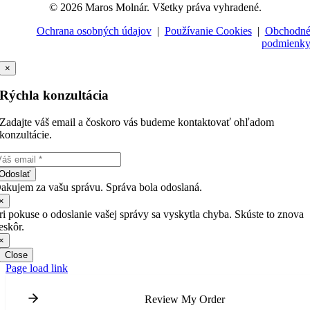
© 2026 Maros Molnár. Všetky práva vyhradené.
Ochrana osobných údajov
|
Používanie Cookies
|
Obchodn
podmienk
×
Rýchla konzultácia
Zadajte váš email a čoskoro vás budeme kontaktovať ohľadom
konzultácie.
Odoslať
akujem za vašu správu. Správa bola odoslaná.
×
ri pokuse o odoslanie vašej správy sa vyskytla chyba. Skúste to znova
eskôr.
×
Close
Page load link
Review My Order