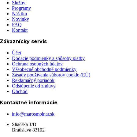
Služby
Programy
Náš tím
Novinky
FAQ
Kontakt
Zákaznícky servis
Účet
Dodacie podmienky a spôsoby platby
Ochrana osobných údajov
Všeobecné obchodné podmienky
Zásady používania súborov cookie (EÚ)
Reklamačný poriadok
Odstúpenie od zmluvy
Obchod
Kontaktné informácie
info@marosmolnar.sk
Sliačska 1/D
Bratislava 83102