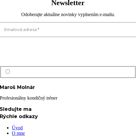
Newsletter
Odoberajte aktuálne novinky vyplnením e-mailu.
Prečítal(a) som si a súhlasím s Ochrana osobných údajov GDPR
Maroš Molnár
Profesionálny kondičný tréner
Sledujte ma
Rýchle odkazy
Úvod
O mne