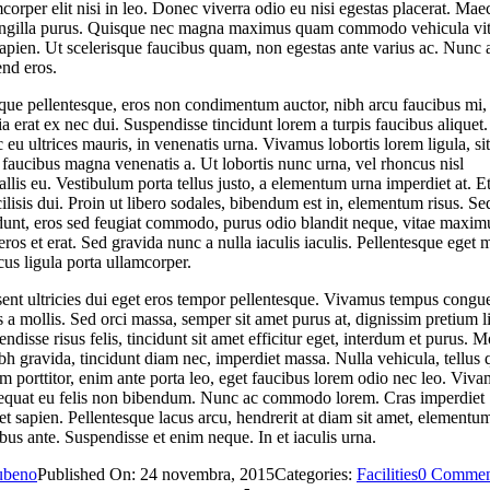
corper elit nisi in leo. Donec viverra odio eu nisi egestas placerat. Ma
ringilla purus. Quisque nec magna maximus quam commodo vehicula vi
apien. Ut scelerisque faucibus quam, non egestas ante varius ac. Nunc 
end eros.
que pellentesque, eros non condimentum auctor, nibh arcu faucibus mi,
ia erat ex nec dui. Suspendisse tincidunt lorem a turpis faucibus aliquet.
eu ultrices mauris, in venenatis urna. Vivamus lobortis lorem ligula, sit
faucibus magna venenatis a. Ut lobortis nunc urna, vel rhoncus nisl
llis eu. Vestibulum porta tellus justo, a elementum urna imperdiet at. E
cilisis dui. Proin ut libero sodales, bibendum est in, elementum risus. Se
idunt, eros sed feugiat commodo, purus odio blandit neque, vitae maxim
 eros et erat. Sed gravida nunc a nulla iaculis iaculis. Pellentesque eget 
us ligula porta ullamcorper.
sent ultricies dui eget eros tempor pellentesque. Vivamus tempus congu
s a mollis. Sed orci massa, semper sit amet purus at, dignissim pretium l
ndisse risus felis, tincidunt sit amet efficitur eget, interdum et purus. M
bh gravida, tincidunt diam nec, imperdiet massa. Nulla vehicula, tellus 
m porttitor, enim ante porta leo, eget faucibus lorem odio nec leo. Viv
equat eu felis non bibendum. Nunc ac commodo lorem. Cras imperdiet
et sapien. Pellentesque lacus arcu, hendrerit at diam sit amet, elementu
bus ante. Suspendisse et enim neque. In et iaculis urna.
ubeno
Published On: 24 novembra, 2015
Categories:
Facilities
0 Commen