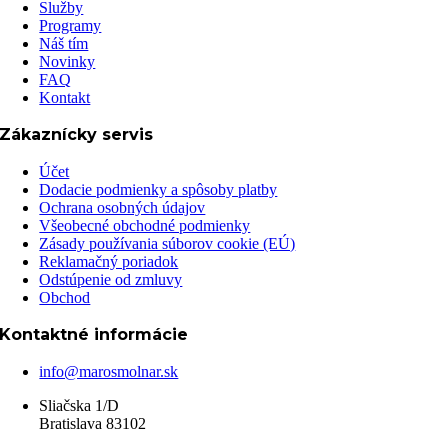
Služby
Programy
Náš tím
Novinky
FAQ
Kontakt
Zákaznícky servis
Účet
Dodacie podmienky a spôsoby platby
Ochrana osobných údajov
Všeobecné obchodné podmienky
Zásady používania súborov cookie (EÚ)
Reklamačný poriadok
Odstúpenie od zmluvy
Obchod
Kontaktné informácie
info@marosmolnar.sk
Sliačska 1/D
Bratislava 83102