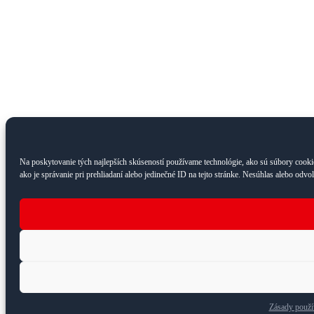
Na poskytovanie tých najlepších skúseností používame technológie, ako sú súbory cookie
ako je správanie pri prehliadaní alebo jedinečné ID na tejto stránke. Nesúhlas alebo odvo
Zásady použí