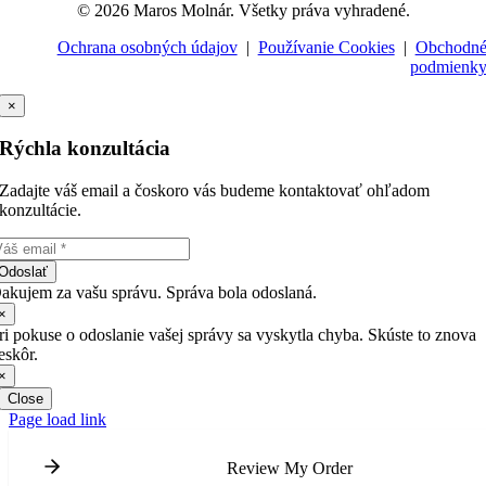
© 2026 Maros Molnár. Všetky práva vyhradené.
Ochrana osobných údajov
|
Používanie Cookies
|
Obchodn
podmienk
×
Rýchla konzultácia
Zadajte váš email a čoskoro vás budeme kontaktovať ohľadom
konzultácie.
Odoslať
akujem za vašu správu. Správa bola odoslaná.
×
ri pokuse o odoslanie vašej správy sa vyskytla chyba. Skúste to znova
eskôr.
×
Close
Page load link
Review My Order