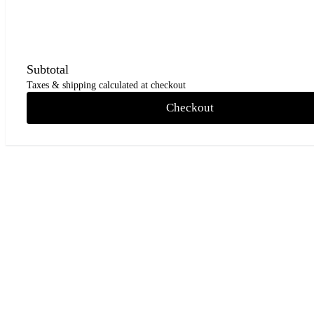
Subtotal
Taxes & shipping calculated at checkout
Checkout
Go
to
Top