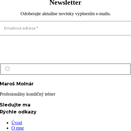
Newsletter
Odoberajte aktuálne novinky vyplnením e-mailu.
Prečítal(a) som si a súhlasím s Ochrana osobných údajov GDPR
Maroš Molnár
Profesionálny kondičný tréner
Sledujte ma
Rýchle odkazy
Úvod
O mne