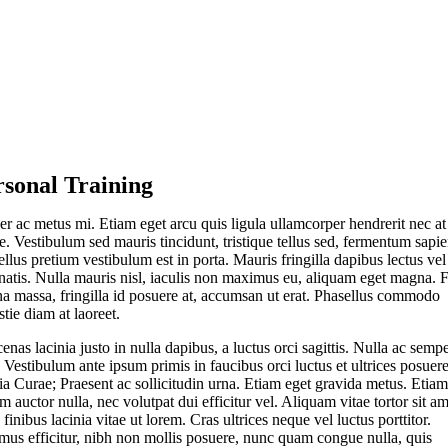
rsonal Training
er ac metus mi. Etiam eget arcu quis ligula ullamcorper hendrerit nec at
. Vestibulum sed mauris tincidunt, tristique tellus sed, fermentum sapie
llus pretium vestibulum est in porta. Mauris fringilla dapibus lectus vel
natis. Nulla mauris nisl, iaculis non maximus eu, aliquam eget magna. 
a massa, fringilla id posuere at, accumsan ut erat. Phasellus commodo
tie diam at laoreet.
nas lacinia justo in nulla dapibus, a luctus orci sagittis. Nulla ac semp
 Vestibulum ante ipsum primis in faucibus orci luctus et ultrices posuer
ia Curae; Praesent ac sollicitudin urna. Etiam eget gravida metus. Etiam
m auctor nulla, nec volutpat dui efficitur vel. Aliquam vitae tortor sit am
 finibus lacinia vitae ut lorem. Cras ultrices neque vel luctus porttitor.
mus efficitur, nibh non mollis posuere, nunc quam congue nulla, quis