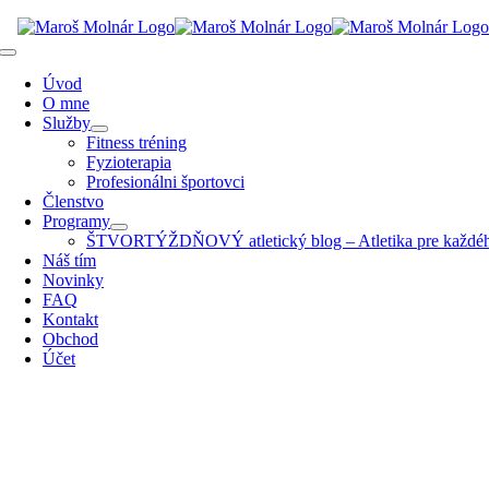
Skip
to
Toggle
content
Navigation
Úvod
O mne
Služby
Fitness tréning
Fyzioterapia
Profesionálni športovci
Členstvo
Programy
ŠTVORTÝŽDŇOVÝ atletický blog – Atletika pre každé
Náš tím
Novinky
FAQ
Kontakt
Obchod
Účet