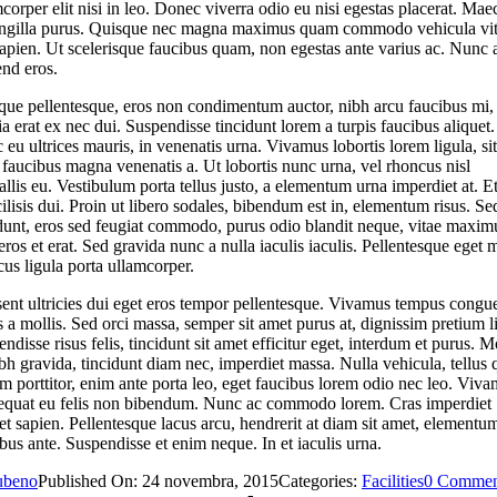
corper elit nisi in leo. Donec viverra odio eu nisi egestas placerat. Ma
ringilla purus. Quisque nec magna maximus quam commodo vehicula vi
apien. Ut scelerisque faucibus quam, non egestas ante varius ac. Nunc 
end eros.
que pellentesque, eros non condimentum auctor, nibh arcu faucibus mi,
ia erat ex nec dui. Suspendisse tincidunt lorem a turpis faucibus aliquet.
eu ultrices mauris, in venenatis urna. Vivamus lobortis lorem ligula, sit
faucibus magna venenatis a. Ut lobortis nunc urna, vel rhoncus nisl
llis eu. Vestibulum porta tellus justo, a elementum urna imperdiet at. E
cilisis dui. Proin ut libero sodales, bibendum est in, elementum risus. Se
idunt, eros sed feugiat commodo, purus odio blandit neque, vitae maxim
 eros et erat. Sed gravida nunc a nulla iaculis iaculis. Pellentesque eget 
us ligula porta ullamcorper.
sent ultricies dui eget eros tempor pellentesque. Vivamus tempus congu
s a mollis. Sed orci massa, semper sit amet purus at, dignissim pretium l
ndisse risus felis, tincidunt sit amet efficitur eget, interdum et purus. M
bh gravida, tincidunt diam nec, imperdiet massa. Nulla vehicula, tellus 
m porttitor, enim ante porta leo, eget faucibus lorem odio nec leo. Viv
equat eu felis non bibendum. Nunc ac commodo lorem. Cras imperdiet
et sapien. Pellentesque lacus arcu, hendrerit at diam sit amet, elementu
bus ante. Suspendisse et enim neque. In et iaculis urna.
ubeno
Published On: 24 novembra, 2015
Categories:
Facilities
0 Commen