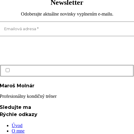
Newsletter
Odoberajte aktuálne novinky vyplnením e-mailu.
Prečítal(a) som si a súhlasím s Ochrana osobných údajov GDPR
Maroš Molnár
Profesionálny kondičný tréner
Sledujte ma
Rýchle odkazy
Úvod
O mne