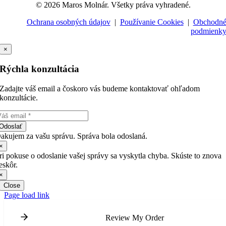
© 2026 Maros Molnár. Všetky práva vyhradené.
Ochrana osobných údajov
|
Používanie Cookies
|
Obchodn
podmienk
×
Rýchla konzultácia
Zadajte váš email a čoskoro vás budeme kontaktovať ohľadom
konzultácie.
Odoslať
akujem za vašu správu. Správa bola odoslaná.
×
ri pokuse o odoslanie vašej správy sa vyskytla chyba. Skúste to znova
eskôr.
×
Close
Page load link
Review My Order