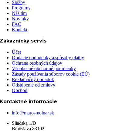
Služby
Programy
Náš tím
Novinky
FAQ
Kontakt
Zákaznícky servis
Účet
Dodacie podmienky a spôsoby platby
Ochrana osobných údajov
Všeobecné obchodné podmienky
Zásady používania súborov cookie (EÚ)
Reklamačný poriadok
Odstúpenie od zmluvy
Obchod
Kontaktné informácie
info@marosmolnar.sk
Sliačska 1/D
Bratislava 83102