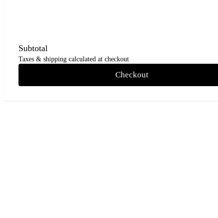
Subtotal
Taxes & shipping calculated at checkout
Checkout
Go
to
Top