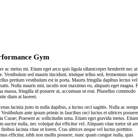
rformance Gym
er ac metus mi. Etiam eget arcu quis ligula ullamcorper hendrerit nec at
. Vestibulum sed mauris tincidunt, tristique tellus sed, fermentum sapie
llus pretium vestibulum est in porta. Mauris fringilla dapibus lectus vel
natis. Nulla mauris nisl, iaculis non maximus eu, aliquam eget magna. 
a massa, fringilla id posuere at, accumsan ut erat. Phasellus commodo
tie diam at laoreet.
nas lacinia justo in nulla dapibus, a luctus orci sagittis. Nulla ac semp
 Vestibulum ante ipsum primis in faucibus orci luctus et ultrices posuer
ia Curae; Praesent ac sollicitudin urna. Etiam eget gravida metus. Etiam
m auctor nulla, nec volutpat dui efficitur vel. Aliquam vitae tortor sit am
 finibus lacinia vitae ut lorem. Cras ultrices neque vel luctus porttitor.
mus efficitur, nibh non mollis posuere, nunc quam congue nulla, quis