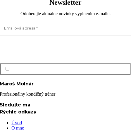
Newsletter
Odoberajte aktuálne novinky vyplnením e-mailu.
Prečítal(a) som si a súhlasím s Ochrana osobných údajov GDPR
Maroš Molnár
Profesionálny kondičný tréner
Sledujte ma
Rýchle odkazy
Úvod
O mne