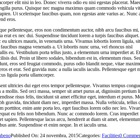
corper elit nisi in leo. Donec viverra odio eu nisi egestas placerat. Ma
ringilla purus. Quisque nec magna maximus quam commodo vehicula vi
apien. Ut scelerisque faucibus quam, non egestas ante varius ac. Nunc 
end eros.
que pellentesque, eros non condimentum auctor, nibh arcu faucibus mi,
ia erat ex nec dui. Suspendisse tincidunt lorem a turpis faucibus aliquet.
eu ultrices mauris, in venenatis urna. Vivamus lobortis lorem ligula, sit
faucibus magna venenatis a. Ut lobortis nunc urna, vel rhoncus nisl
llis eu. Vestibulum porta tellus justo, a elementum urna imperdiet at. E
cilisis dui. Proin ut libero sodales, bibendum est in, elementum risus. Se
idunt, eros sed feugiat commodo, purus odio blandit neque, vitae maxim
 eros et erat. Sed gravida nunc a nulla iaculis iaculis. Pellentesque eget 
us ligula porta ullamcorper.
sent ultricies dui eget eros tempor pellentesque. Vivamus tempus congu
s a mollis. Sed orci massa, semper sit amet purus at, dignissim pretium l
ndisse risus felis, tincidunt sit amet efficitur eget, interdum et purus. M
bh gravida, tincidunt diam nec, imperdiet massa. Nulla vehicula, tellus 
m porttitor, enim ante porta leo, eget faucibus lorem odio nec leo. Viv
equat eu felis non bibendum. Nunc ac commodo lorem. Cras imperdiet
et sapien. Pellentesque lacus arcu, hendrerit at diam sit amet, elementu
bus ante. Suspendisse et enim neque. In et iaculis urna.
ubeno
Published On: 24 novembra, 2015
Categories:
Facilities
0 Commen