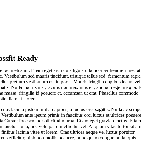
ossfit Ready
er ac metus mi. Etiam eget arcu quis ligula ullamcorper hendrerit nec at
. Vestibulum sed mauris tincidunt, tristique tellus sed, fermentum sapie
llus pretium vestibulum est in porta. Mauris fringilla dapibus lectus vel
natis. Nulla mauris nisl, iaculis non maximus eu, aliquam eget magna. 
a massa, fringilla id posuere at, accumsan ut erat. Phasellus commodo
tie diam at laoreet.
nas lacinia justo in nulla dapibus, a luctus orci sagittis. Nulla ac semp
 Vestibulum ante ipsum primis in faucibus orci luctus et ultrices posuer
ia Curae; Praesent ac sollicitudin urna. Etiam eget gravida metus. Etiam
m auctor nulla, nec volutpat dui efficitur vel. Aliquam vitae tortor sit am
 finibus lacinia vitae ut lorem. Cras ultrices neque vel luctus porttitor.
mus efficitur, nibh non mollis posuere, nunc quam congue nulla, quis