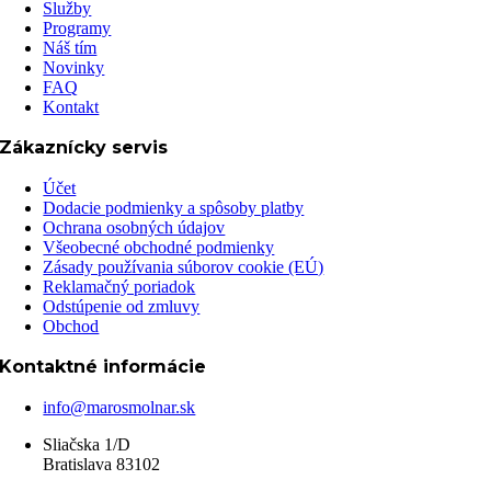
Služby
Programy
Náš tím
Novinky
FAQ
Kontakt
Zákaznícky servis
Účet
Dodacie podmienky a spôsoby platby
Ochrana osobných údajov
Všeobecné obchodné podmienky
Zásady používania súborov cookie (EÚ)
Reklamačný poriadok
Odstúpenie od zmluvy
Obchod
Kontaktné informácie
info@marosmolnar.sk
Sliačska 1/D
Bratislava 83102