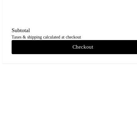
Subtotal
Taxes & shipping calculated at checkout
Checkout
Go
to
Top