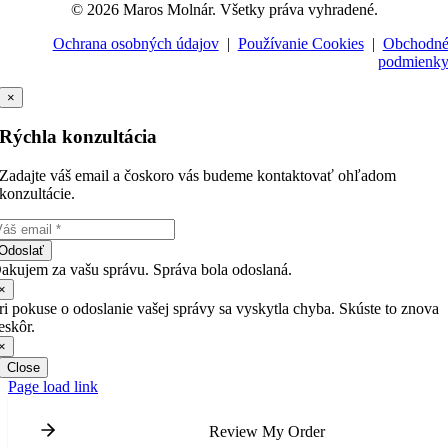
© 2026 Maros Molnár. Všetky práva vyhradené.
Ochrana osobných údajov
|
Používanie Cookies
|
Obchodn
podmienk
×
Rýchla konzultácia
Zadajte váš email a čoskoro vás budeme kontaktovať ohľadom
konzultácie.
Odoslať
akujem za vašu správu. Správa bola odoslaná.
×
ri pokuse o odoslanie vašej správy sa vyskytla chyba. Skúste to znova
eskôr.
×
Close
Page load link
Review My Order