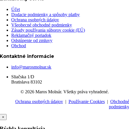
Účet
Dodacie podmienky a spôsoby platby
Ochrana osobných údajov
Všeobecné obchodné podmienky
Zásady používania súborov cookie (EÚ)
Reklamačný poriadok
Odstúpenie od zmluvy
Obchod
Kontaktné informácie
info@marosmolnar.sk
Sliačska 1/D
Bratislava 83102
© 2026 Maros Molnár. Všetky práva vyhradené.
Ochrana osobných údajov
|
Používanie Cookies
|
Obchodn
podmienk
×
Rýchla konzultácia