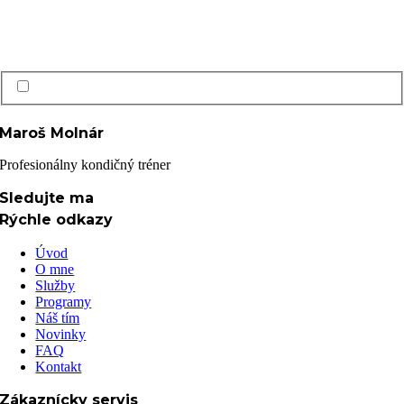
Prečítal(a) som si a súhlasím s Ochrana osobných údajov GDPR
Maroš Molnár
Profesionálny kondičný tréner
Sledujte ma
Rýchle odkazy
Úvod
O mne
Služby
Programy
Náš tím
Novinky
FAQ
Kontakt
Zákaznícky servis